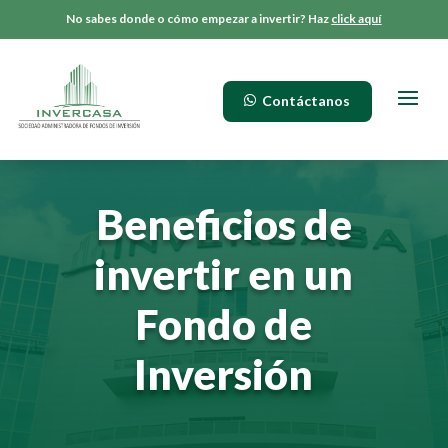
No sabes donde o cómo empezar a invertir? Haz
click aquí
Contáctanos
Contáctanos
Beneficios de
invertir en un
Fondo de
Inversión